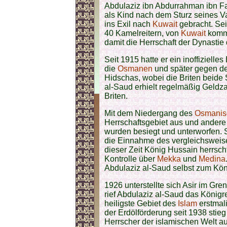
Abdulaziz ibn Abdurrahman ibn F
als Kind nach dem Sturz seines V
ins Exil nach
Kuwait
gebracht. Sein
40 Kamelreitern, von
Kuwait
komme
damit die Herrschaft der Dynasti
Seit 1915 hatte er ein inoffiziell
die
Osmanen
und später gegen d
Hidschas, wobei die Briten beide
al-Saud erhielt regelmäßig Geldz
Briten.
Mit dem Niedergang des
Osmanis
Herrschaftsgebiet aus und ander
wurden besiegt und unterworfen. 
die Einnahme des vergleichsweise
dieser Zeit König Hussain herrsc
Kontrolle über
Mekka
und
Medina
Abdulaziz al-Saud selbst zum Kö
1926 unterstellte sich Asir im Gr
rief Abdulaziz al-Saud das Königr
heiligste Gebiet des
Islam
erstmal
der Erdölförderung seit 1938 stie
Herrscher der islamischen Welt auf