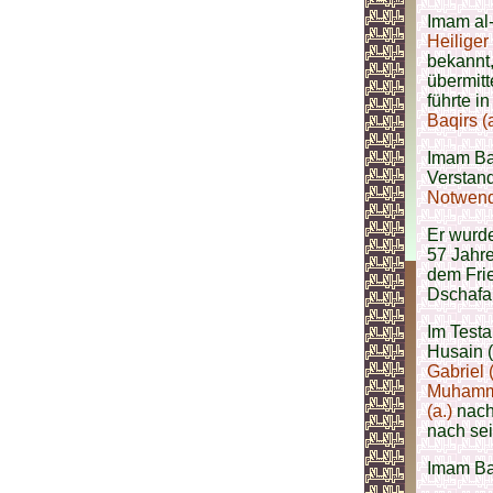
Imam al-
Heiliger
bekannt,
übermitt
führte i
Baqirs (
Imam Baq
Verstan
Notwend
Er wurd
57 Jahr
dem Fri
Dschafar
Im Test
Husain (
Gabriel (
Muhamma
(a.)
nac
nach sei
Imam Baq