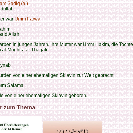
am Sadiq (a.)
dullah
ter war
Umm Farwa
,
rahim
aid Allah
arben in jungen Jahren. Ihre Mutter war Umm Hakim, die Tochte
 al-Mughira al-Thaqafi.
i
ynab
rden von einer ehemaligen Sklavin zur Welt gebracht.
mm Salama
de von einer ehemaligen Sklavin geboren.
r zum Thema