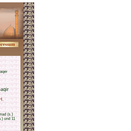
ressum
aqer
aqir
H.
mad (s.)
a.) und 11