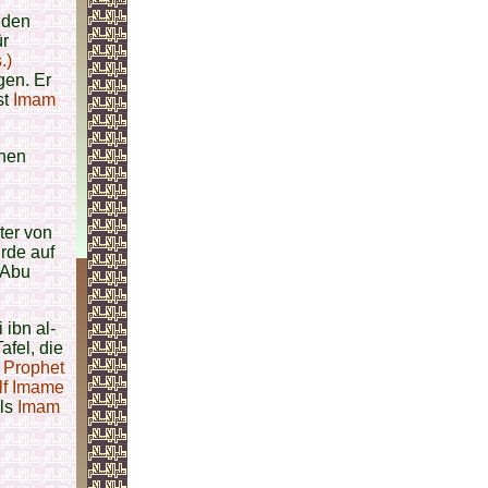
 den
ür
.)
gen. Er
st
Imam
chen
ter von
rde auf
 Abu
ibn al-
afel, die
.
Prophet
lf Imame
als
Imam