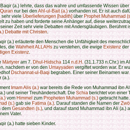
Baqir (a.) lehrte, dass das wahre und umfassende Wissen über
 Quran
nur bei den
Ahl-ul-Bait (a.)
vorhanden ist. Er ist auch daf
 sehr viele
Überlieferungen [hadith]
über
Prophet Muhammad (s
elt zu haben und forderte seine Anhänger auf, diese weiterzutra
n seiner Zeit sehr viele Debatten mit Andersgläubigen. Berühmt i
a.) Debatte mit Christen
.
ir (a.) erläuterte den Menschen die Unfähigkeit des menschli
des, die
Wahrheit
ALLAHs
zu verstehen, die ewige
Existenz
der
igen Existenz
.
e
Märtyrer
am 7.
Dhul-Hidscha
114
n.d.H.
(31.1.733 n.Chr.) im Al
en, nachdem er von den
Umayyaden
vergiftet worden war. Er wu
edhof
Dschannat-ul-Baqi
begraben. Einer seiner Beinamen war
 (a.).
ament
Imam Alis (a.)
war bereits die Rede von Muhammad ibn Ali 
a.) und seiner Treuhänderschaft. Die
Schia
berichtet von einer T
a.)
vom
Himmel
zum
Propheten Muhammad (s.)
gebracht hatte
d (s.)
gab sie
Fatima (a.)
. Darauf standen die Namen der
Zwö
h dem
Gesandten (s.)
, und darauf stand Muhammad ibn Ali (a.) 
nem Vater.
ir (a.) hatte sieben Kinder.