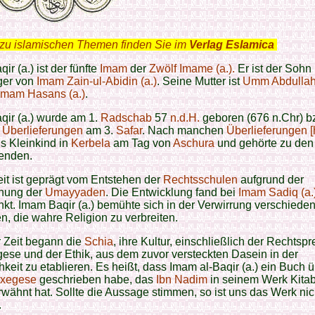
zu islamischen Themen finden Sie im
Verlag Eslamica
.
ir (a.) ist der fünfte
Imam
der
Zwölf Imame (a.).
Er ist der Sohn
ger von
Imam Zain-ul-Abidin (a.)
. Seine Mutter ist
Umm Abdulla
Imam Hasans (a.)
.
qir (a.) wurde am 1.
Radschab
57
n.d.H.
geboren (676 n.Chr) b
n
Überlieferungen
am 3.
Safar
. Nach manchen
Überlieferungen [
ls Kleinkind in
Kerbela
am Tag von
Aschura
und gehörte zu den
enden.
it ist geprägt vom Entstehen der
Rechtsschulen
aufgrund der
hung der
Umayyaden
. Die Entwicklung fand bei
Imam Sadiq (a.
t. Imam Baqir (a.) bemühte sich in der Verwirrung verschiede
n, die wahre Religion zu verbreiten.
r Zeit begann die
Schia
, ihre Kultur, einschließlich der Rechtsp
ese und der Ethik, aus dem zuvor versteckten Dasein in der
chkeit zu etablieren. Es heißt, dass Imam al-Baqir (a.) ein Buch ü
Exegese
geschrieben habe, das
Ibn Nadim
in seinem Werk Kitab
erwähnt hat. Sollte die Aussage stimmen, so ist uns das Werk nic
.