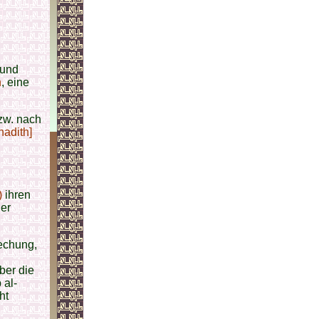
 und
h
, eine
zw. nach
hadith]
)
ihren
ner
rechung,
ber die
 al-
ht