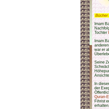
.
Bücher 
Imam Baq
Nachfol
Tochter
Imam Ba
andere
war er a
Überleb
Seine Ze
Schwäc
Höhepunk
Ansichte
In diese
der Exeg
Öffentli
Quran-
Fihrist 
erhalten