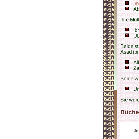
Im
Ab
Ihre Mut
Ib
Ub
Beide st
Asad ibn
Al
Za
Beide wu
U
Sie wur
Büche