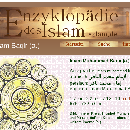
am Baqir (a.)
Startseite
Suche
Imp
Imam Muhammad Baqir (a.)
Aussprache:
imam muhammad b
الإمام محمد الباقر
arabisch:
إمام محمد باقر
persisch:
englisch: Imam Muhammad B
1.7. od. 3.2.57 - 7.12.114
n.d.
676 - 732 n.Chr.
Bild: Innerer Kreis: Prophet Muham
und Ali (a.), äußere Kreise Fatima (
weitere Imame (a.).