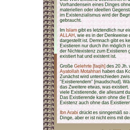
Vorhandensein eines Dinges ohne
materiellen oder ideellen Gegenst
im Existenzialismus wird der Begr
gebraucht.
Im
Islam
gibt es letztendlich nur e
ALLAH
, wie es in der Denkweise
dargestellt ist. Demnach gibt es 
Existieren nur durch ihn möglich is
der Nichtexistenz zum Existieren
existiert hat und existent ist.
Große
Gelehrte [faqih]
des 20 Jh.
Ayatollah Motahhari
haben das Kon
Zunächst wird unterschieden zwis
"Existierendem" [maudschud]. Währe
das Zweitere etwas, was existiert.
viele Existierende, die allesamt d
Das Existierende kann ohne die E
Existenz auch ohne das Existiere
Ibn Arabi
drückt es sinngemäß so 
Dinge, aber er ist nicht eins mit d