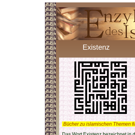
Existenz
.
Bücher zu islamischen Themen f
Das Wort Existenz bezeichnet in 