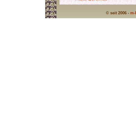
© seit 2006 -
m-