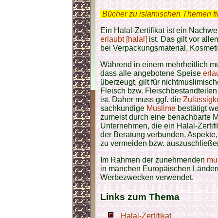
.
Bücher zu islamischen Themen f
Ein Halal-Zertifikat ist ein Nachwe
erlaubt [halal]
ist. Das gilt vor al
bei Verpackungsmaterial, Kosmeti
Während in einem mehrheitlich m
dass alle angebotene Speise
erla
überzeugt, gilt für nichtmuslimis
Fleisch bzw. Fleischbestandteil
ist. Daher muss ggf. die
Zulässigke
sachkundige
Muslime
bestätigt w
zumeist durch eine benachbarte
Unternehmen, die ein Halal-Zertifik
der Beratung verbunden, Aspekte,
zu vermeiden bzw. auszuschließe
Im Rahmen der zunehmenden
mu
in manchen Europäischen Ländern 
Werbezwecken verwendet.
Links zum Thema
Halal-Zertifikat