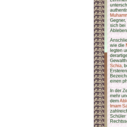
untersch
authent
Muhamma
Gegner, 
sich bei
Ableben
Anschli
wie die
legten u
derartig
Gewalth
Schia
, 
Ersteren
Bezeichn
einen ph
In der Z
mehr un
dem
Abl
Imam Sad
zahlreic
Schüler
Rechtss