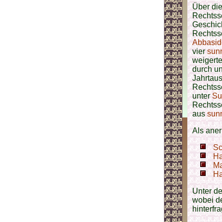
Über die
Rechtss
Geschic
Rechtssc
Abbasid
vier
sunn
weigerte
durch un
Jahrtaus
Rechtssc
unter
Su
Rechtss
aus
sunn
Als aner
Sc
Ha
Ma
Ha
Unter de
wobei de
hinterfr