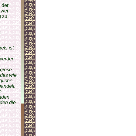
 der
zwei
g zu
:
els ist
werden
igiöse
ndes wie
gliche
andelt.
e
enden
den die