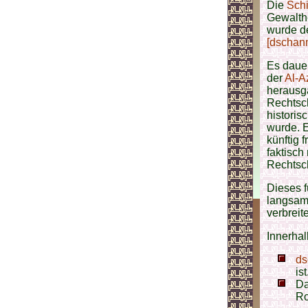
Die
Schi
Gewalthe
wurde d
[dschan
Es dauer
der
Al-A
herausg
Rechtsc
historis
wurde. 
künftig 
faktisch
Rechtsch
Dieses f
langsam
verbreit
Innerhal
ds
ist
Da
Ro