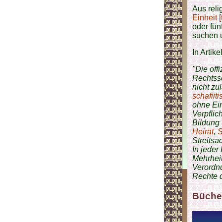
Aus reli
Einheit [
oder fün
suchen u
In Artik
"Die offi
Rechtss
nicht zu
schafiit
ohne Ein
Verpfli
Bildung
Heirat
,
S
Streitsa
In jeder
Mehrhei
Verordn
Rechte 
Büche