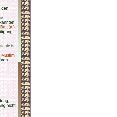
s den
ie
rkannten
Bait (a.)
ätigung
ichte ist
r
Muslim
ören.
dung,
ang nicht