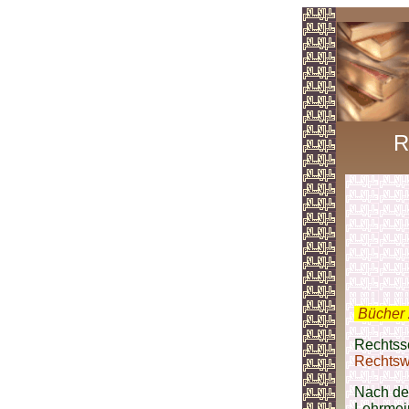
R
.
Bücher 
Rechtssc
Rechtsw
Nach d
Lehrmei