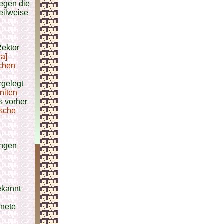
gegen die
eilweise
s
Rektor
wa]
schen
rgelegt
niten
s vorher
ische
r
ngen
kannt
dnete