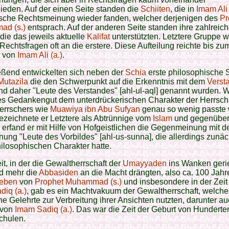
ieden. Auf der einen Seite standen die
Schiiten
, die in
Imam Ali 
ische Rechtsmeinung wieder fanden, welcher derjenigen des
Pr
d (s.)
entsprach. Auf der anderen Seite standen ihre zahlreic
die das jeweils aktuelle
Kalifat
unterstützten. Letztere Gruppe 
 Rechtsfragen oft an die erstere. Diese Aufteilung reichte bis zu
 von
Imam Ali (a.)
.
eßend entwickelten sich neben der
Schia
erste philosophische 
Mutazila
die den Schwerpunkt auf die Erkenntnis mit dem
Verst
nd daher "Leute des Verstandes" [ahl-ul-aql] genannt wurden. W
es Gedankengut dem unterdrückerischen Charakter der Herrscha
errschers wie
Muawiya ibn Abu Sufyan
genau so wenig passte 
bezeichnete er Letztere als Abtrünnige vom
Islam
und gegenübe
 erfand er mit Hilfe von Hofgeistlichen die Gegenmeinung mit d
ung "Leute des Vorbildes" [ahl-us-sunna], die allerdings zunäc
ilosophischen Charakter hatte.
eit, in der die Gewaltherrschaft der
Umayyaden
ins Wanken geri
d mehr die
Abbasiden
an die Macht drängten, also ca. 100 Jahr
eben
von
Prophet Muhammad (s.)
und insbesondere in der Zeit
iq (a.)
, gab es ein Machtvakuum der Gewaltherrschaft, welche
he Gelehrte zur Verbreitung ihrer Ansichten nutzten, darunter a
 von
Imam Sadiq (a.)
. Das war die Zeit der Geburt von Hunderte
chulen.