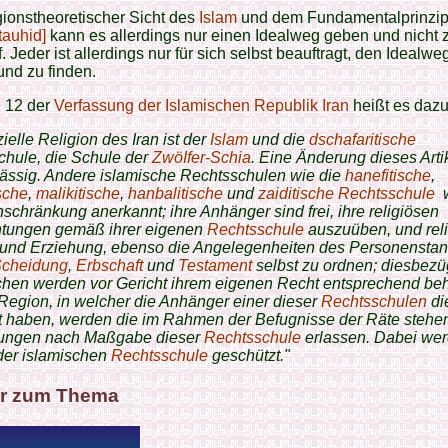
gionstheoretischer Sicht des
Islam
und dem Fundamentalprinzip
tauhid]
kann es allerdings nur einen Idealweg geben und nicht 
f. Jeder ist allerdings nur für sich selbst beauftragt, den Idealwe
nd zu finden.
el 12 der
Verfassung der Islamischen Republik Iran
heißt es dazu
zielle Religion des Iran ist der
Islam
und die
dschafaritische
chule, die Schule der
ZwöIfer-Schia
. Eine Änderung dieses Artik
lässig. Andere islamische Rechtsschulen wie die
hanefitische
,
ische
,
malikitische
,
hanbalitische
und
zaiditische
Rechtsschule
schränkung anerkannt; ihre Anhänger sind frei, ihre religiösen
chtungen gemäß ihrer eigenen
Rechtsschule
auszuüben, und rel
 und Erziehung, ebenso die Angelegenheiten des Personensta
cheidung
,
Erbschaft
und
Testament
selbst zu ordnen; diesbezü
chen werden vor Gericht ihrem eigenen Recht entsprechend beh
 Region, in welcher die Anhänger einer dieser
Rechtsschulen
di
t haben, werden die im Rahmen der Befugnisse der Räte steh
ungen nach Maßgabe dieser
Rechtsschule
erlassen. Dabei wer
der islamischen
Rechtsschule
geschützt."
r zum Thema