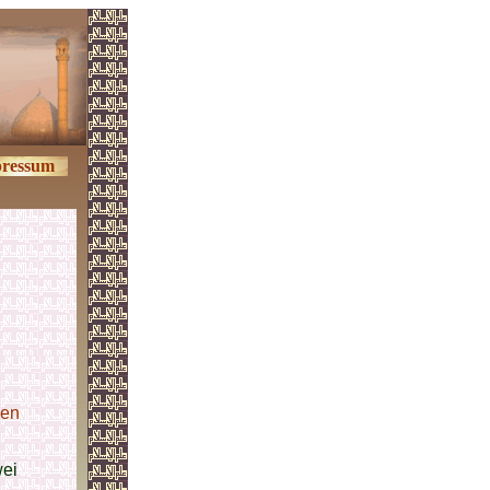
ressum
hen
wei