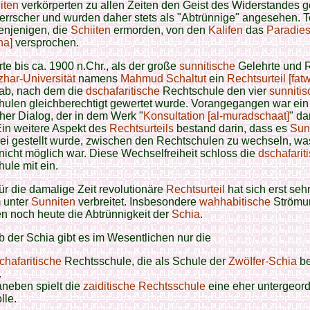
iten
verkörperten zu allen Zeiten den Geist des Widerstandes 
rrscher und wurden daher stets als "Abtrünnige" angesehen. T
enjenigen, die
Schiiten
ermorden, von den
Kalifen
das
Paradie
na]
versprochen.
te bis ca. 1900 n.Chr., als der große
sunnitische
Gelehrte und 
zhar-Universität
namens
Mahmud Schaltut
ein
Rechtsurteil [fat
ab, nach dem die
dschafaritische
Rechtschule den vier
sunniti
hulen gleichberechtigt gewertet wurde. Vorangegangen war ein
cher Dialog, der in dem Werk "
Konsultation [al-muradschaat]
" da
Ein weitere Aspekt des
Rechtsurteils
bestand darin, dass es
Sun
frei gestellt wurde, zwischen den Rechtschulen zu wechseln, wa
 nicht möglich war. Diese Wechselfreiheit schloss die
dschafarit
ule mit ein.
ür die damalige Zeit revolutionäre
Rechtsurteil
hat sich erst seh
 unter
Sunniten
verbreitet. Insbesondere
wahhabitische
Strömu
en noch heute die Abtrünnigkeit der
Schia
.
b der Schia gibt es im Wesentlichen nur die
chafaritische
Rechtsschule, die als Schule der
ZwöIfer-Schia
be
.
neben spielt die
zaiditische
Rechtsschule
eine eher untergeor
lle.