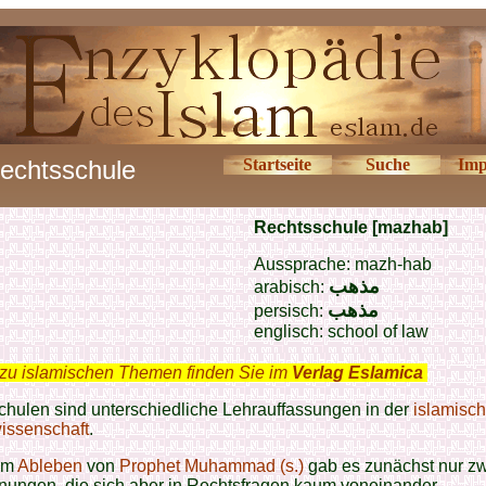
echtsschule
Startseite
Suche
Imp
Rechtsschule [mazhab]
Aussprache: mazh-hab
مذهب
arabisch:
مذهب
persisch:
englisch: school of law
zu islamischen Themen finden Sie im
Verlag Eslamica
.
hulen sind unterschiedliche Lehrauffassungen in der
islamisc
issenschaft
.
em
Ableben
von
Prophet Muhammad (s.)
gab es zunächst nur z
nungen, die sich aber in Rechtsfragen kaum voneinander