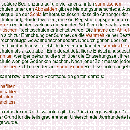
 spätere Begrenzung auf die vier anerkannten
sunnitischen
chulen unter den
Abbasiden
gibt es Meinungsunterschiede. Au
htsquellen der
Schia
ist herauszulesen, dass die Anhänger der
hulen aufgefordert wurden, eine Art Registrierungsgebühr an d
en
zu entrichten, welches nur von den Schülern der später ane
itischen
Rechtsschulen entrichtet wurde. Die
Imame
der
Ahl-ul-
n sich zur Entrichtung der Summe, da die
Wahrheit
keiner Best
rechtmäßige Gewaltherrscher bedarf. Dadurch galten über ein
end hindurch ausschließlich die vier anerkannten
sunnitischen
hulen als akzeptabel. Eine derart detaillierte Entstehungsgesch
nniten
weniger bekannt, die sich über die Entstehungszeit ihrer
chule weniger Gedanken machen. Nach jener Zeit musste jede
itischer
Sicht einer der vier
sunnitischen
Rechtsschulen angeh
kannt bzw. orthodoxe Rechtschulen galten damals:
hafiiten
nbaliten
likiten
nefiten
n orthodoxen Rechtsschulen gilt das Prinzip gegenseitiger Dul
r Grund für die teils gravierenden Unterschiede Jahrhunderte l
agt wurde.