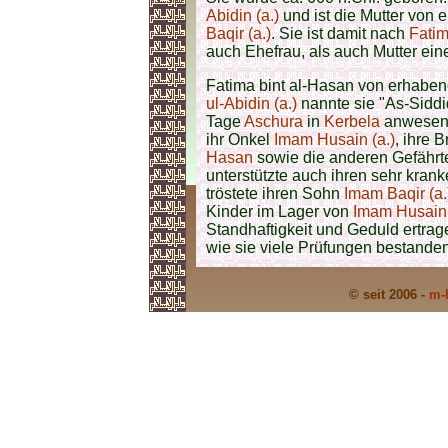
Abidin (a.)
und ist die Mutter vo
Baqir (a.)
. Sie ist damit nach
Fatim
auch Ehefrau, als auch Mutter ein
Fatima bint al-Hasan von erhaben
ul-Abidin (a.)
nannte sie "As-Siddi
Tage
Aschura
in
Kerbela
anwesend
ihr Onkel
Imam Husain (a.)
, ihre 
Hasan
sowie die anderen Gefähr
unterstützte auch ihren sehr kr
tröstete ihren Sohn
Imam Baqir (a.
Kinder im Lager von
Imam Husain 
Standhaftigkeit und Geduld ertrage
wie sie viele Prüfungen bestanden
© seit 2006 -
m-