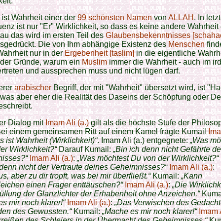
eit.
ist Wahrheit einer der
99 schönsten Namen
von
ALLAH
. In letz
nz ist nur "Er" Wirklichkeit, so dass es keine andere Wahrheit 
au das wird im ersten Teil des
Glaubensbekenntnisses [schaha
sgedrückt. Die von Ihm abhängige Existenz des
Menschen
find
ahrheit nur in der
Ergebenheit [taslim]
in die eigentliche Wahrh
r der Gründe, warum ein
Muslim
immer die Wahrheit - auch im ir
ertreten und aussprechen muss und nicht lügen darf.
erer
arabischer
Begriff, der mit "Wahrheit" übersetzt wird, ist "H
schreibt.
er Dialog mit
Imam Ali (a.)
gilt als die höchste Stufe der Philoso
„Bei einem gemeinsamen Ritt auf einem Kamel fragte Kumail
Ima
 ist Wahrheit (Wirklichkeit)“
. Imam Ali (a.) entgegnete:
„Was mö
er Wirklichkeit?“
Darauf Kumail:
„Bin ich denn nicht Gefährte d
isses?“
Imam Ali (a.)
:
„Was möchtest Du von der Wirklichkeit?“
 denn nicht der Vertraute deines Geheimnisses?“
Imam Ali (a.)
:
, aber zu dir tropft, was bei mir überfließt.“
Kumail:
„Kann
leichen einen Frager enttäuschen?“
Imam Ali (a.)
:
„Die Wirklichke
üllung der Glanzlichter der Erhabenheit ohne Anzeichen.“
Kumai
s mir noch klarer!“
Imam Ali (a.)
:
„Das Verwischen des Gedacht
den des Gewussten.“
Kumail:
„Mache es mir noch klarer!“
Imam A
reißen des Schleiers in der Übermacht des Geheimnisses.“
Kum