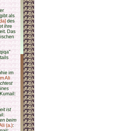
ter
gibt als
da]
des
et ihre
eit. Das
dischen
aqiqa"
phie im
m Ali
chtest
eines
Kumail:
it ist
l:
en beim
li (a.)
:
ail: