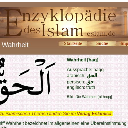
Wahrheit
Startseite
Suche
Imp
Wahrheit [haq]
Aussprache: haqq
الحق
arabisch:
حق
persisch:
englisch: truth
Bild: Die Wahrheit [al-haqq]
zu islamischen Themen finden Sie im
Verlag Eslamica
.
iff Wahrheit bezeichnet im allgemeinen eine Übereinstimmung 