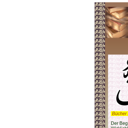
.
Bücher 
Der Begr