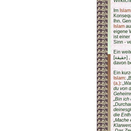
Wirklichk
Im
Islam
Konseque
Ihn. Gen
Islam
au
eigene W
ist eine
Sinn - v
Ein weit
[حقيقة] , was aber eher die Realität des Daseins der Schöpfung oder Details
davon be
Ein kurz
Islam
: 
(a.)
:
„Was
du von d
Geheimn
„Bin ich
„Durchaus
deinesg
die Enth
„Mache e
Klarwer
„Das Zer